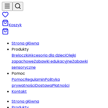
Koszyk
Strona główna
Produkty
Breloczki
Akcesoria dla dzieci
Olejki
zapachowe
Zabawki edukacyjne
Zabawki
sensoryczne
Pomoc
Pomoc
Regulamin
Polityka
prywatności
Dostawa
Płatności
Kontakt
Strona główna
Produkty