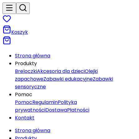
Koszyk
Strona główna
Produkty
Breloczki
Akcesoria dla dzieci
Olejki
zapachowe
Zabawki edukacyjne
Zabawki
sensoryczne
Pomoc
Pomoc
Regulamin
Polityka
prywatności
Dostawa
Płatności
Kontakt
Strona główna
Produkty