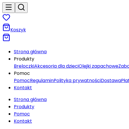
Koszyk
Strona główna
Produkty
Breloczki
Akcesoria dla dzieci
Olejki zapachowe
Zaba
Pomoc
Pomoc
Regulamin
Polityka prywatności
Dostawa
Pła
Kontakt
Strona główna
Produkty
Pomoc
Kontakt