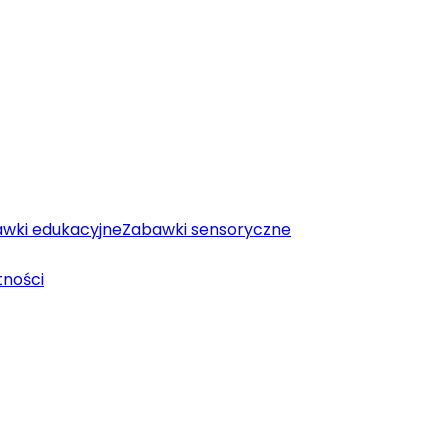
wki edukacyjne
Zabawki sensoryczne
tności