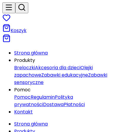
Koszyk
Strona główna
Produkty
Breloczki
Akcesoria dla dzieci
Olejki
zapachowe
Zabawki edukacyjne
Zabawki
sensoryczne
Pomoc
Pomoc
Regulamin
Polityka
prywatności
Dostawa
Płatności
Kontakt
Strona główna
Produkty